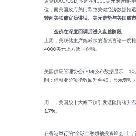
黄金(XAU/USD)本周在4000美元附
位，而美国政府关门导致关键经济数据推迟
转向美联储官员讲话、美元走势与美国股
金价在深度回调后进入盘整阶段
上周，美联储主席鲍威尔的谨慎言论一度
4000美元上方暂时企稳。
美国供应管理协会(ISM)公布数据显示，
1
间
；但就业分项指数回升至46，显示劳动
周二，美国股市大幅下跌引发避险情绪升
1.7%
。
在香港举行的“全球金融领袖投资峰会”上，